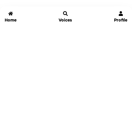
Home
Voices
Profile
Jammable
Home
Settings
Links
Pricing
Login
Sign Up
Forgot Password