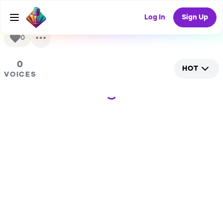
orgullosa borracha trabajadora muy bonita y es
encarga del pulgatorio y usa magia
Log In
Sign Up
0
0
HOT
VOICES
Loading...