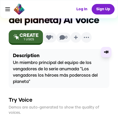
héroes más poderosos
Log In
Sign Up
del planeta)
AI Voice
CREATE
1
0
1
USES
📣
Description
Un miembro principal del equipo de los
vengadores de la serie anumada "Los
vengadores los héroes más poderosos del
planeta"
Try Voice
Demos are auto-generated to show the quality of
voices.